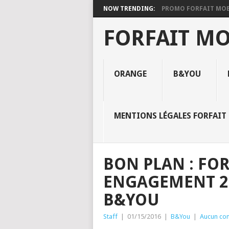
NOW TRENDING:
PROMO FORFAIT MOBIL
FORFAIT M
ORANGE
B&YOU
MENTIONS LÉGALES FORFAIT 
BON PLAN : FOR
ENGAGEMENT 20
B&YOU
Staff
|
01/15/2016
|
B&You
|
Aucun co