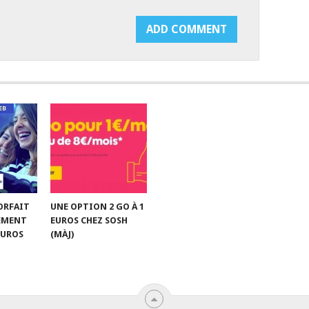
FORFAIT
UNE OPTION 2 GO À 1
EMENT
EUROS CHEZ SOSH
 EUROS
(MÀJ)