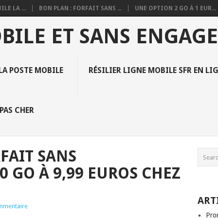
E LA ...
BON PLAN : FORFAIT SANS ...
UNE OPTION 2 GO À 1 EUR...
OBILE ET SANS ENGAG
LA POSTE MOBILE
RÉSILIER LIGNE MOBILE SFR EN LI
PAS CHER
FAIT SANS
 GO À 9,99 EUROS CHEZ
ART
mmentaire
Pro