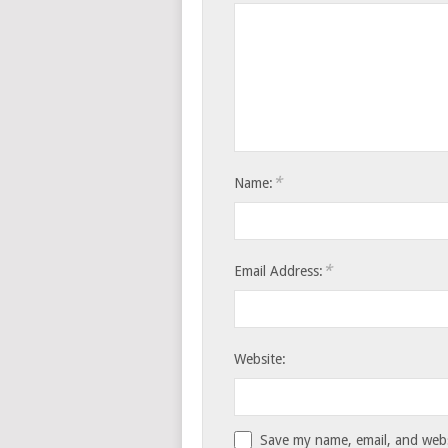
*
Name:
*
Email Address:
Website:
Save my name, email, and websi