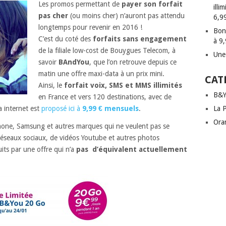
Les promos permettant de
payer son forfait
illi
pas cher
(ou moins cher) n’auront pas attendu
6,9
longtemps pour revenir en 2016 !
Bon
C’est du coté des
forfaits sans engagement
à 9
de la filiale low-cost de Bouygues Telecom, à
Une
savoir
BAndYou
, que l’on retrouve depuis ce
matin une offre maxi-data à un prix mini.
CAT
Ainsi, le
forfait voix, SMS et MMS illimités
B&Y
en France et vers 120 destinations, avec de
 internet est
proposé ici à
9,99 € mensuels
.
La 
Ora
one, Samsung et autres marques qui ne veulent pas se
 réseaux sociaux, de vidéos Youtube et autres photos
ts par une offre qui n’a
pas d’équivalent actuellement